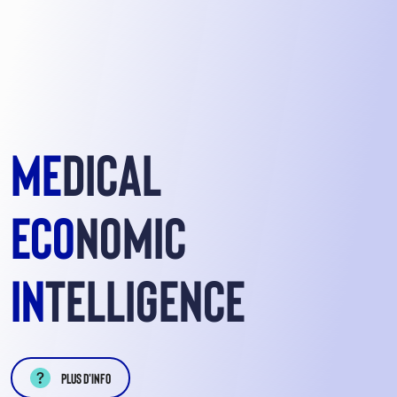
ME
DICAL
ECO
NOMIC
IN
TELLIGENCE
Plus d'info